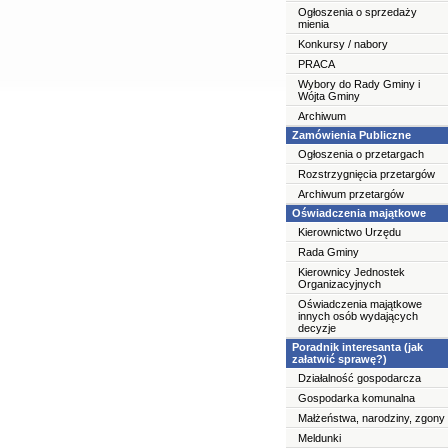
Ogłoszenia o sprzedaży
mienia
Konkursy / nabory
PRACA
Wybory do Rady Gminy i
Wójta Gminy
Archiwum
Zamówienia Publiczne
Ogłoszenia o przetargach
Rozstrzygnięcia przetargów
Archiwum przetargów
Oświadczenia majątkowe
Kierownictwo Urzędu
Rada Gminy
Kierownicy Jednostek
Organizacyjnych
Oświadczenia majątkowe
innych osób wydających
decyzje
Poradnik interesanta (jak
załatwić sprawę?)
Działalność gospodarcza
Gospodarka komunalna
Małżeństwa, narodziny, zgony
Meldunki