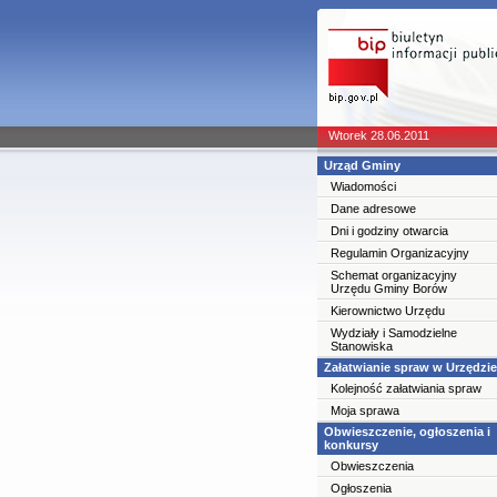
Wtorek 28.06.2011
Urząd Gminy
Wiadomości
Dane adresowe
Dni i godziny otwarcia
Regulamin Organizacyjny
Schemat organizacyjny
Urzędu Gminy Borów
Kierownictwo Urzędu
Wydziały i Samodzielne
Stanowiska
Załatwianie spraw w Urzędzie
Kolejność załatwiania spraw
Moja sprawa
Obwieszczenie, ogłoszenia i
konkursy
Obwieszczenia
Ogłoszenia