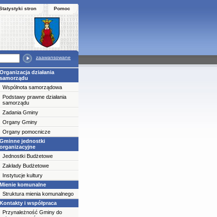
Statystyki stron
Pomoc
zaawansowane
Organizacja działania
samorządu
Wspólnota samorządowa
Podstawy prawne działania
samorządu
Zadania Gminy
Organy Gminy
Organy pomocnicze
Gminne jednostki
organizacyjne
Jednostki Budżetowe
Zakłady Budżetowe
Instytucje kultury
Mienie komunalne
Struktura mienia komunalnego
Kontakty i współpraca
Przynależność Gminy do