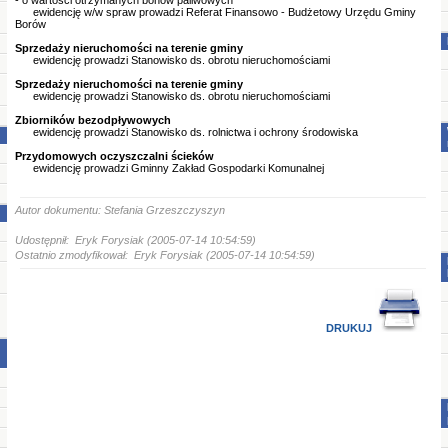
- o wartości otrzymanych bonów paliwowych
ewidencję w/w spraw prowadzi Referat Finansowo - Budżetowy Urzędu Gminy
Borów
Sprzedaży nieruchomości na terenie gminy
ewidencję prowadzi Stanowisko ds. obrotu nieruchomościami
Sprzedaży nieruchomości na terenie gminy
ewidencję prowadzi Stanowisko ds. obrotu nieruchomościami
Zbiorników bezodpływowych
ewidencję prowadzi Stanowisko ds. rolnictwa i ochrony środowiska
Przydomowych oczyszczalni ścieków
ewidencję prowadzi Gminny Zakład Gospodarki Komunalnej
Autor dokumentu: Stefania Grzeszczyszyn
Udostępnił: Eryk Forysiak (2005-07-14 10:54:59)
Ostatnio zmodyfikował: Eryk Forysiak (2005-07-14 10:54:59)
DRUKUJ