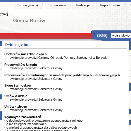
Strona główna
Strona www
Redakcja
Rejestr zmian
Gmina Borów
Ewidencje inne
Dodatków mieszkaniowych
ewidencję prowadzi Gminny Ośrodek Pomocy Społecznej w Borowie
Pracowników Urzędu
ewidencję prowadzi Sekretarz Gminy
Pracowników zatrudnionych w ramach prac publicznych i interwencyjnych
ewidencję prowadzi Sekretarz Gminy
Skarg i wniosków
ewidencję prowadzi Sekretarz Gminy
Umów o dzieło
ewidencję prowadzi Sekretarz Gminy
Umów - zleceń
ewidencję prowadzi Sekretarz Gminy
Wydanych zaświadczeń
- o dochodowości i prowadzeniu gospodarstwa rolnego
- o nie zaleganiu w podatkach
- o wielkości gospodarstwa dla celów podatkowych