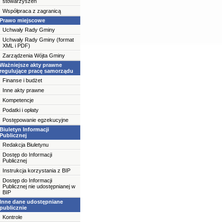
stowarzyszeń
Współpraca z zagranicą
Prawo miejscowe
Uchwały Rady Gminy
Uchwały Rady Gminy (format
XML i PDF)
Zarządzenia Wójta Gminy
Ważniejsze akty prawne
regulujące pracę samorządu
Finanse i budżet
Inne akty prawne
Kompetencje
Podatki i opłaty
Postępowanie egzekucyjne
Biuletyn Informacji
Publicznej
Redakcja Biuletynu
Dostęp do Informacji
Publicznej
Instrukcja korzystania z BIP
Dostęp do Informacji
Publicznej nie udostępnianej w
BIP
Inne dane udostępniane
publicznie
Kontrole