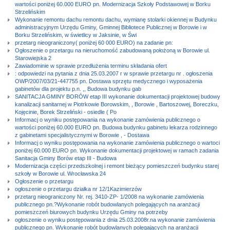
wartości poniżej 60.000 EURO pn. Modernizacja Szkoły Podstawowej w Borku
Strzelińskim
Wykonanie remontu dachu remontu dachu, wymianę stolarki okiennej w Budynku
administracyjnym Urzędu Gminy, Gminnej Bibliotece Publicznej w Borowie i w
Borku Strzelińskim, w świetlicy w Jaksinie, w Świ
przetarg nieograniczony( poniżej 60 000 EURO) na zadanie pn:
Ogłoszenie o przetargu na nieruchomość zabudowaną położoną w Borowie ul.
Starowiejska 2
Zawiadominie w sprawie przedłużenia terminu składania ofert
: odpowiedzi na pytania z dnia 25.03.2007 r w sprawie przetargu nr . ogłoszenia
OWP/2007/03/21-447755 pn. Dostawa sprzętu medycznego i wyposażenia
gabinetów dla projektu p.n. ,, Budowa budynku gab
SANITACJA GMINY BORÓW etap III wykonanie dokumentacji projektowej budowy
kanalizacji sanitarnej w Piotrkowie Borowskim, , Borowie , Bartoszowej, Boreczku,
Kojęcinie, Borek Strzeliński - osiedle ( Po
Informacj o wyniku postępowania na wykonanie zamówienia publicznego o
wartości poniżej 60.000 EURO pn. Budowa budynku gabinetu lekarza rodzinnego
z gabinetami specjalistycznymi w Borowie , - Dostawa
Informacj o wyniku postępowania na wykonanie zamówienia publicznego o wartoci
poniżej 60.000 EURO pn. Wykonanie dokumentacji projektowej w ramach zadania 
Sanitacja Gminy Borów etap III - Budowa
Modernizacja części przedszkolnej i remont bieżący pomieszczeń budynku starej
szkoły w Borowie ul. Wrocławska 24
Ogłoszenie o przetargu
ogłoszenie o przetargu działka nr 12/1Kazimierzów
przetarg nieograniczony Nr. rej. 3410-ZP- 1/2008 na wykonanie zamówienia
publicznego pn.?Wykonanie robót budowlanych polegających na aranżacji
pomieszczeń biurowych budynku Urzędu Gminy na potrzeby
ogłoszenie o wyniku postępowania z dnia 25.03.2008r.na wykonanie zamówienia
publicznego pn. Wykonanie robót budowlanych polegających na aranżacji