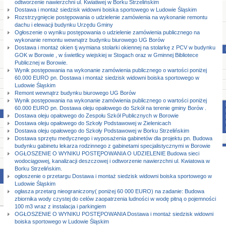
odtworzenie nawierzchni ul. Kwiatiwej w Borku Strzelińskim
Dostawa i montaż siedzisk widowni boiska sportowego w Ludowie Śląskim
Rozstrzygnięcie postępowania o udzielenie zamówienia na wykonanie remontu
dachu i elewacji budynku Urzędu Gminy
Ogłoszenie o wyniku postępowania o udzielenie zamówienia publicznego na
wykonanie remontu wewnątrz budynku biurowego UG Borów
Dostawa i montaż okien tj wymiana stolarki okiennej na stolarkę z PCV w budynku
GOK w Borowie , w świetlicy wiejskiej w Stogach oraz w Gminnej Bibliotece
Publicznej w Borowie.
Wynik postępowania na wykonanie zamówienia publicznego o wartości poniżej
60.000 EURO pn. Dostawa i montaż siedzisk widowni boiska sportowego w
Ludowie Śląskim
Remont wewnątrz budynku biurowego UG Borów
Wynik postępowania na wykonanie zamówienia publicznego o wartości poniżej
60.000 EURO pn. Dostawa oleju opałowego do Szkół na terenie gminy Borów .
Dostawa oleju opałowego do Zespołu Szkół Publicznych w Borowie
Dostawa oleju opałowego do Szkoły Podstawowej w Zielenicach
Dostawa oleju opałowego do Szkoły Podstawowej w Borku Strzelińskim
Dostawa sprzętu medycznego i wyposażenia gabinetów dla projektu pn. Budowa
budynku gabinetu lekarza rodzinnego z gabinetami specjalistycznymi w Borowie
OGŁOSZENIE O WYNIKU POSTĘPOWANIA O UDZIELENIE Budowa sieci
wodociągowej, kanalizacji deszczowej i odtworzenie nawierzchni ul. Kwiatowa w
Borku Strzelińskim.
ogłoszenie o przetargu Dostawa i montaż siedzisk widowni boiska sportowego w
Ludowie Śląskim
ogłasza przetarg nieograniczony( poniżej 60 000 EURO) na zadanie: Budowa
zbiornika wody czystej do celów zaopatrzenia ludności w wodę pitną o pojemności
100 m3 wraz z instalacja i parkingiem
OGŁOSZENIE O WYNIKU POSTĘPOWANIA Dostawa i montaż siedzisk widowni
boiska sportowego w Ludowie Śląskim