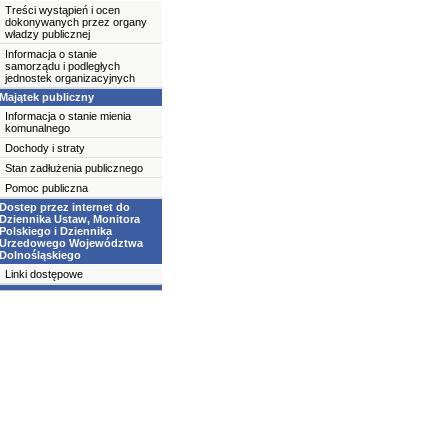
Treści wystąpień i ocen
dokonywanych przez organy
władzy publicznej
Informacja o stanie
samorządu i podległych
jednostek organizacyjnych
Majątek publiczny
Informacja o stanie mienia
komunalnego
Dochody i straty
Stan zadłużenia publicznego
Pomoc publiczna
Dostep przez internet do
Dziennika Ustaw, Monitora
Polskiego i Dziennika
Urzedowego Województwa
Dolnośląskiego
Linki dostępowe