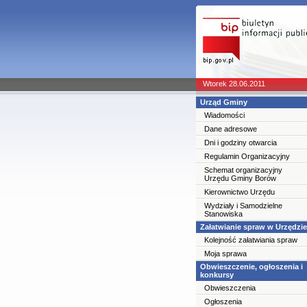
Wtorek 28.06.2011
Urząd Gminy
Wiadomości
Dane adresowe
Dni i godziny otwarcia
Regulamin Organizacyjny
Schemat organizacyjny
Urzędu Gminy Borów
Kierownictwo Urzędu
Wydziały i Samodzielne
Stanowiska
Załatwianie spraw w Urzędzie
Kolejność załatwiania spraw
Moja sprawa
Obwieszczenie, ogłoszenia i
konkursy
Obwieszczenia
Ogłoszenia