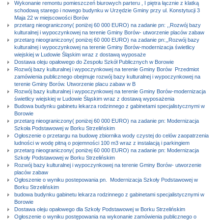
Wykonanie remontu pomieszczeń biurowych parteru , I piętra łącznie z klatką
schodową starego i nowego budynku w Urzędzie Gminy przy ul. Konstytucji 3
Maja 22 w miejscowości Borów
przetarg nieograniczony( poniżej 60 000 EURO) na zadanie pn: ,,Rozwój bazy
kulturalnej i wypoczynkowej na terenie Gminy Borów- utworzenie placów zabaw
przetarg nieograniczony( poniżej 60 000 EURO) na zadanie pn:,,Rozwój bazy
kulturalnej i wypoczynkowej na terenie Gminy Borów-modernizacja świetlicy
wiejskiej w Ludowie Śląskim wraz z dostawą wyposaże
Dostawa oleju opałowego do Zespołu Szkół Publicznych w Borowie
Rozwój bazy kulturalnej i wypoczynkowej na terenie Gminy Borów  Przedmiot
zamówienia publicznego obejmuje rozwój bazy kulturalnej i wypoczynkowej na
terenie Gminy Borów. Utworzenie placu zabaw w B
Rozwój bazy kulturalnej i wypoczynkowej na terenie Gminy Borów-modernizacja
świetlicy wiejskiej w Ludowie Śląskim wraz z dostawą wyposażenia
Budowa budynku gabinetu lekarza rodzinnego z gabinetami specjalistycznymi w
Borowie
przetarg nieograniczony( poniżej 60 000 EURO) na zadanie pn: Modernizacja
Szkoła Podstawowej w Borku Strzelińskim
Ogłoszenie o przetargu na budowę zbiornika wody czystej do celów zaopatrzenia
ludności w wodę pitną o pojemności 100 m3 wraz z instalacją i parkingiem
przetarg nieograniczony( poniżej 60 000 EURO) na zadanie pn: Modernizacja
Szkoły Podstawowej w Borku Strzelińskim
Rozwój bazy kulturalnej i wypoczynkowej na terenie Gminy Borów- utworzenie
placów zabaw
Ogłoszenie o wyniku postepowania pn.  Modernizacja Szkoły Podstawowej w
Borku Strzelińskim
budowa budynku gabinetu lekarza rodzinnego z gabinetami specjalistycznymi w
Borowie
Dostawa oleju opałowego dla Szkoły Podstawowej w Borku Strzelińskim
Ogłoszenie o wyniku postępowania na wykonanie zamówienia publicznego o