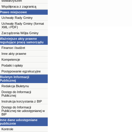
stowarzyszeń
Współpraca z zagranicą
Prawo miejscowe
Uchwały Rady Gminy
Uchwały Rady Gminy (format
XML i PDF)
Zarządzenia Wójta Gminy
Ważniejsze akty prawne
regulujące pracę samorządu
Finanse i budżet
Inne akty prawne
Kompetencje
Podatki i opłaty
Postępowanie egzekucyjne
Biuletyn Informacji
Publicznej
Redakcja Biuletynu
Dostęp do Informacji
Publicznej
Instrukcja korzystania z BIP
Dostęp do Informacji
Publicznej nie udostępnianej w
BIP
Inne dane udostępniane
publicznie
Kontrole