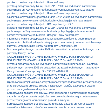
pomieszczeń biurowych budynku Urzędu Gminy
przetarg nieograniczony Nr. rej. 3410-ZP- 1/2008 na wykonanie zamówienia
publicznego pn.?Wykonanie robót budowlanych polegających na aranżacji
pomieszczeń biurowych budynku Urzędu Gminy na potrzeby
ogłoszenie o wyniku postępowania z dnia 22.04.2008r. na wykonanie zamówienia
publicznego pn wykonanie robót budowlanych polegających na aranżacji
pomieszczeń biurowych budynku UG na potrzeby GOPS
przetarg nieograniczony Nr. rej. 3410-ZP- 1/2008 na wykonanie zamówienia
publicznego pn.?Wykonanie robót budowlanych polegających na aranżacji
pomieszczeń biurowych budynku Urzędu Gminy na potrzeby
Informacj o wyniku postępowania na wykonanie zamówienia publicznego pn.
Wykonanie robót budowlanych polegających na aranżacji pomieszczeń biurowych
budynku Urzędu Gminy Borów na potrzeby Gminnego Ośro
Dostawa paliw płynnych w roku 2009 do pojazdów i urządzeń technicznych na
potrzeby Gminy Borów
OGŁOSZENIE WÓJTA GMINY BORÓW O WYNIKU POSTĘPOWANIA O
UDZIELENIE ZAMÓWIENIA PUBLICZNEGO Z DNIA 05.12.2008r
przetarg nieograniczony na wykonanie zamówienia publicznego pn.?Dostawa
paliw płynnych w roku 2009 do pojazdów i urządzeń technicznych na potrzeby
Gminy Borów? Znak sprawy: SSiRG/ZP/3410/02/08
OGŁOSZENIE WÓJTA GMINY BORÓW O WYNIKU POSTĘPOWANIA O
UDZIELENIE ZAMÓWIENIA PUBLICZNEGO Z DNIA 12.12.2008r
Opracowanie projektów miejscowych planów zagospodarowania przestrzennego
oraz opracowanie projektu zmiany miejscowych planów zagospodarowania
przestrzennego dla określonych terenów
Sprostowanie zapisów treści SIWZ oraz ogłoszenia o zamówieniu na realizację
zadania pn: Opracowanie projektów miejscowych planów zagospodarowania
przestrzennego oraz opracowanie projektu zmiany m
Sprostowanie zapisów treści SIWZ na realizację zadania pn: Opracowanie
projektów miejscowych planów zagospodarowania przestrzennego oraz