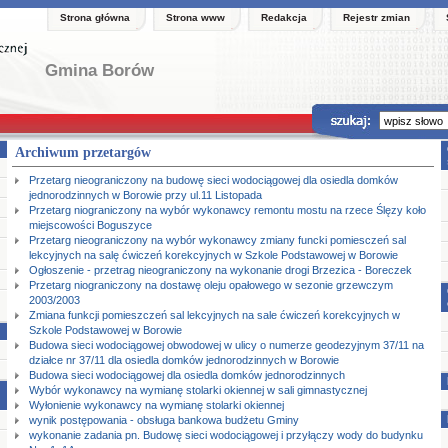
Strona główna
Strona www
Redakcja
Rejestr zmian
Gmina Borów
Archiwum przetargów
Przetarg nieograniczony na budowę sieci wodociągowej dla osiedla domków
jednorodzinnych w Borowie przy ul.11 Listopada
Przetarg niograniczony na wybór wykonawcy remontu mostu na rzece Ślęzy koło
miejscowości Boguszyce
Przetarg nieograniczony na wybór wykonawcy zmiany funcki pomiesczeń sal
lekcyjnych na salę ćwiczeń korekcyjnych w Szkole Podstawowej w Borowie
Ogłoszenie - przetrag nieograniczony na wykonanie drogi Brzezica - Boreczek
Przetarg niograniczony na dostawę oleju opałowego w sezonie grzewczym
2003/2003
Zmiana funkcji pomieszczeń sal lekcyjnych na sale ćwiczeń korekcyjnych w
Szkole Podstawowej w Borowie
Budowa sieci wodociągowej obwodowej w ulicy o numerze geodezyjnym 37/11 na
działce nr 37/11 dla osiedla domków jednorodzinnych w Borowie
Budowa sieci wodociągowej dla osiedla domków jednorodzinnych
Wybór wykonawcy na wymianę stolarki okiennej w sali gimnastycznej
Wyłonienie wykonawcy na wymianę stolarki okiennej
wynik postępowania - obsługa bankowa budżetu Gminy
wykonanie zadania pn. Budowę sieci wodociągowej i przyłączy wody do budynku