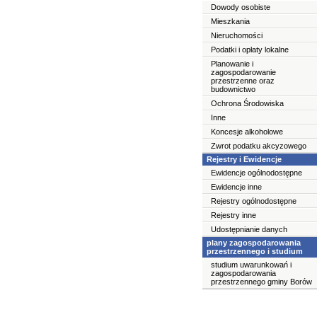
Dowody osobiste
Mieszkania
Nieruchomości
Podatki i opłaty lokalne
Planowanie i
zagospodarowanie
przestrzenne oraz
budownictwo
Ochrona Środowiska
Inne
Koncesje alkoholowe
Zwrot podatku akcyzowego
Rejestry i Ewidencje
Ewidencje ogólnodostępne
Ewidencje inne
Rejestry ogólnodostępne
Rejestry inne
Udostępnianie danych
plany zagospodarowania
przestrzennego i studium
studium uwarunkowań i
zagospodarowania
przestrzennego gminy Borów