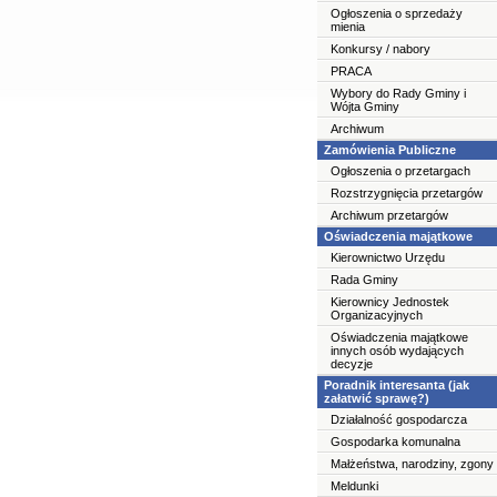
Ogłoszenia o sprzedaży
mienia
Konkursy / nabory
PRACA
Wybory do Rady Gminy i
Wójta Gminy
Archiwum
Zamówienia Publiczne
Ogłoszenia o przetargach
Rozstrzygnięcia przetargów
Archiwum przetargów
Oświadczenia majątkowe
Kierownictwo Urzędu
Rada Gminy
Kierownicy Jednostek
Organizacyjnych
Oświadczenia majątkowe
innych osób wydających
decyzje
Poradnik interesanta (jak
załatwić sprawę?)
Działalność gospodarcza
Gospodarka komunalna
Małżeństwa, narodziny, zgony
Meldunki