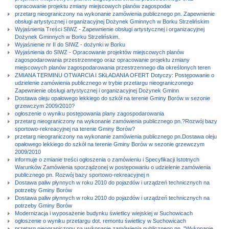
opracowanie projektu zmiany miejscowych planów zagospodar
przetarg nieograniczony na wykonanie zamówienia publicznego pn. Zapewnienie
obsługi artystycznej i organizacyjnej Dożynek Gminnych w Borku Strzelińskim
Wyjaśnienia Treści SIWZ - Zapewnienie obsługi artystycznej i organizacyjnej
Dożynek Gminnych w Borku Strzelińskim.
Wyjaśnienie nr II do SIWZ - dożynki w Borku
Wyjaśnienia do SIWZ - Opracowanie projektów miejscowych planów
zagospodarowania przestrzennego oraz opracowanie projektu zmiany
miejscowych planów zagospodarowania przestrzennego dla określonych teren
ZMIANA TERMINU OTWARCIA I SKŁADANIA OFERT Dotyczy: Postępowanie o
udzielenie zamówienia publicznego w trybie przetargu nieograniczonego
Zapewnienie obsługi artystycznej i organizacyjnej Dożynek Gminn
Dostawa oleju opałowego lekkiego do szkół na terenie Gminy Borów w sezonie
grzewczym 2009/2010?
ogłoszenie o wyniku postępowania plany zagospodarowania
przetarg nieograniczony na wykonanie zamówienia publicznego pn.?Rozwój bazy
sportowo-rekreacyjnej na terenie Gminy Borów?
przetarg nieograniczony na wykonanie zamówienia publicznego pn.Dostawa oleju
opałowego lekkiego do szkół na terenie Gminy Borów w sezonie grzewczym
2009/2010
informuje o zmianie treści ogłoszenia o zamówieniu i Specyfikacji Istotnych
Warunków Zamówienia sporządzonej w postępowaniu o udzielenie zamówienia
publicznego pn. Rozwój bazy sportowo-rekreacyjnej n
Dostawa paliw płynnych w roku 2010 do pojazdów i urządzeń technicznych na
potrzeby Gminy Borów
Dostawa paliw płynnych w roku 2010 do pojazdów i urządzeń technicznych na
potrzeby Gminy Borów
Modernizacja i wyposażenie budynku świetlicy wiejskiej w Suchowicach
ogłoszenie o wyniku przetargu dot. remontu świetlicy w Suchowicach
przetarg nieograniczony na wykonanie zamówienia publicznego pn. "Wykonanie