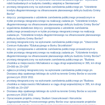
robót budowlanych w budynku świetlicy wiejskiej w Siemianowie"
przetarg nieograniczony na wykonanie zamówienia publicznego pn. "Udzielenie
kredytu długoterminowego na sfinansowanie planowanego deficytu budżetu Gminy
Borów"
dotyczy: postępowania o udzielenie zamówienia publicznego prowadzonym w
trybie przetargu nieograniczonego na realizację zadania pn. "Udzielenie kredytu
długoterminowego na sfinansowanie planowanego deficytu budżetu Gminy Borów"
wyjaśnienia dodatkowe dotyczy: postępowania o udzielenie zamówienia
publicznego prowadzonym w trybie przetargu nieograniczonego na realizację
zadania pn. ?Udzielenie kredytu długoterminowego na sfinansowanie planowanego
deficytu budżetu Gminy Borów?
przetarg nieograniczony na wykonanie zamówienia publicznego pn. "Utworzenie
Centrum Kulturalno ?Edukacyjnego w Borku Strzelińskim"
dotyczy: postępowania o udzielenie zamówienia publicznego prowadzonym w
trybie przetargu nieograniczonego na realizację zadania pn. ?Udzielenie kredytu
długoterminowego na sfinansowanie planowanego deficytu budżetu Gminy Borów?
przetarg nieograniczony na wykonanie zamówienia publicznego pn. "Budowa
chodnika w miejscowości Michałowice w ciągu drogi wojewódzkiej nr 395, km drogi
23+000 do 23+150"
ogłasza przetarg nieograniczony na wykonanie zamówienia publicznego pn.
Dostawa oleju opałowego lekkiego do szkół na terenie Gminy Borów w sezonie
grzewczym 2010/ 2011
przetarg nieograniczony na wykonanie zamówienia publicznego pn."Budowa
chodnika w miejscowości Michałowice w ciągu drogi wojewódzkiej nr 395, km drogi
23+000 do 23+150"
Dostawa oleju opałowego lekkiego do szkół na terenie Gminy Borów w sezonie
grzewczym 2010/ 2011
Opracowanie projektu zmiany Studium Uwarunkowań i Kierunków
Zagospodarowania Przestrzennego gminy Borów oraz opracowanie projektów