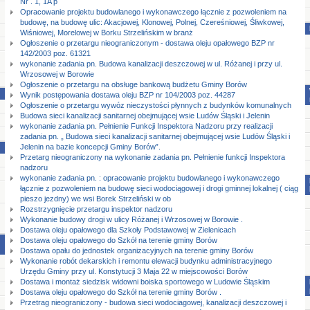
Nr . 1, 1A p
Opracowanie projektu budowlanego i wykonawczego łącznie z pozwoleniem na
budowę, na budowę ulic: Akacjowej, Klonowej, Polnej, Czereśniowej, Śliwkowej,
Wiśniowej, Morelowej w Borku Strzelińskim w branż
Ogłoszenie o przetargu nieograniczonym - dostawa oleju opałowego BZP nr
142/2003 poz. 61321
wykonanie zadania pn. Budowa kanalizacji deszczowej w ul. Różanej i przy ul.
Wrzosowej w Borowie
Ogłoszenie o przetargu na obsługe bankową budżetu Gminy Borów
Wynik postępowania dostawa oleju BZP nr 104/2003 poz. 44287
Ogłoszenie o przetargu wywóz nieczystości płynnych z budynków komunalnych
Budowa sieci kanalizacji sanitarnej obejmującej wsie Ludów Śląski i Jelenin
wykonanie zadania pn. Pełnienie Funkcji Inspektora Nadzoru przy realizacji
zadania pn. „ Budowa sieci kanalizacji sanitarnej obejmującej wsie Ludów Śląski i
Jelenin na bazie koncepcji Gminy Borów”.
Przetarg nieograniczony na wykonanie zadania pn. Pełnienie funkcji Inspektora
nadzoru
wykonanie zadania pn. : opracowanie projektu budowlanego i wykonawczego
łącznie z pozwoleniem na budowę sieci wodociągowej i drogi gminnej lokalnej ( ciąg
pieszo jezdny) we wsi Borek Strzeliński w ob
Rozstrzygnięcie przetargu inspektor nadzoru
Wykonanie budowy drogi w ulicy Różanej i Wrzosowej w Borowie .
Dostawa oleju opałowego dla Szkoły Podstawowej w Zielenicach
Dostawa oleju opałowego do Szkół na terenie gminy Borów
Dostawa opału do jednostek organizacyjnych na terenie gminy Borów
Wykonanie robót dekarskich i remontu elewacji budynku administracyjnego
Urzędu Gminy przy ul. Konstytucji 3 Maja 22 w miejscowości Borów
Dostawa i montaż siedzisk widowni boiska sportowego w Ludowie Śląskim
Dostawa oleju opałowego do Szkół na terenie gminy Borów .
Przetrag nieograniczony - budowa sieci wodociagowej, kanalizacji deszczowej i