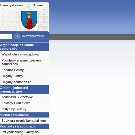
Statystyki stron
Pomoc
zaawansowane
Organizacja działania
samorządu
Wspólnota samorządowa
Podstawy prawne działania
samorządu
Zadania Gminy
Organy Gminy
Organy pomocnicze
Gminne jednostki
organizacyjne
Jednostki Budżetowe
Zakłady Budżetowe
Instytucje kultury
Mienie komunalne
Struktura mienia komunalnego
Kontakty i współpraca
Przynależność Gminy do