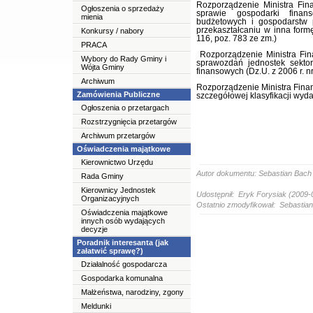
Rozporządzenie Ministra Fi
Ogłoszenia o sprzedaży
sprawie gospodarki finan
mienia
budżetowych i gospodarstw 
przekaształcaniu w inna form
Konkursy / nabory
116, poz. 783 ze zm.)
PRACA
Rozporządzenie Ministra Fin
Wybory do Rady Gminy i
sprawozdań jednostek sektor
Wójta Gminy
finansowych (Dz.U. z 2006 r. n
Archiwum
Rozporządzenie Ministra Finan
Zamówienia Publiczne
szczegółowej klasyfikacji wyda
Ogłoszenia o przetargach
Rozstrzygnięcia przetargów
Archiwum przetargów
Oświadczenia majątkowe
Kierownictwo Urzędu
Autor dokumentu: Sebastian Bach
Rada Gminy
Kierownicy Jednostek
Udostępnił: Eryk Forysiak (2009-
Organizacyjnych
Ostatnio zmodyfikował: Sebastian
Oświadczenia majątkowe
innych osób wydających
decyzje
Poradnik interesanta (jak
załatwić sprawę?)
Działalność gospodarcza
Gospodarka komunalna
Małżeństwa, narodziny, zgony
Meldunki