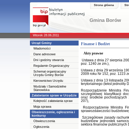
Strona główna
St
Gmina Borów
Wtorek 28.06.2011
Urząd Gminy
Finanse i Budżet
Wiadomości
Akty prawne
Dane adresowe
Dni i godziny otwarcia
Ustawa z dnia 27 sierpnia 2009
poz. 1240 ze zm.),
Regulamin Organizacyjny
Ustawa z dnia 29 września 1994
Schemat organizacyjny
2009 roku Nr 152, poz. 1223 z
Urzędu Gminy Borów
Ustawa z dnia 13 listopada 2
Kierownictwo Urzędu
terytorialnego (tekst jednolity
Wydziały i Samodzielne
Stanowiska
Rozporządzenie Ministra Fi
szczegółowej klasyfikacji d
Załatwianie spraw w Urzędzie
oraz środków pochodzących z
Kolejność załatwiania spraw
207),
Moja sprawa
Rozporządzenie Ministra Fi
sprawozdawczości budżetowej (
Obwieszczenie, ogłoszenia i
konkursy
Szczegółowe zasady rachunko
Obwieszczenia
budżetóew jednostek samorząd
sektora finansów publicznych D
Ogłoszenia