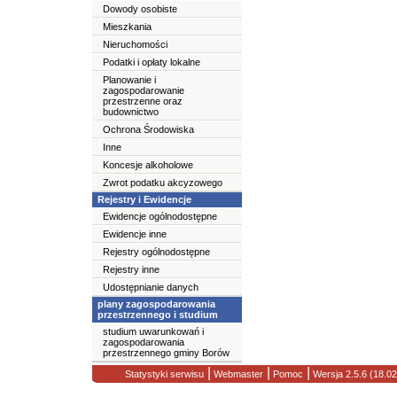
Dowody osobiste
Mieszkania
Nieruchomości
Podatki i opłaty lokalne
Planowanie i
zagospodarowanie
przestrzenne oraz
budownictwo
Ochrona Środowiska
Inne
Koncesje alkoholowe
Zwrot podatku akcyzowego
Rejestry i Ewidencje
Ewidencje ogólnodostępne
Ewidencje inne
Rejestry ogólnodostępne
Rejestry inne
Udostępnianie danych
plany zagospodarowania
przestrzennego i studium
studium uwarunkowań i
zagospodarowania
przestrzennego gminy Borów
|
|
|
Statystyki serwisu
Webmaster
Pomoc
Wersja 2.5.6 (18.0