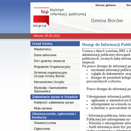
Strona główna
St
Gmina Borów
Wtorek 28.06.2011
Urząd Gminy
Dostęp do Informacji Publi
Wiadomości
Ustawa z dnia 6 września 2001 o do
administracji publicznej obowiązek
Dane adresowe
publicznych, zwanych dalej inform
Dni i godziny otwarcia
niejawne.
Na prawo dostępu do informacji pub
Regulamin Organizacyjny
uzyskania informacji publicz
Schemat organizacyjny
wglądu do dokumentów urz
Urzędu Gminy Borów
dostępu do posiedzeń koleg
powszechnych wyborów.
Kierownictwo Urzędu
Wydziały i Samodzielne
Prawo dostępu do informacji pub
Stanowiska
Udostępnianie informacji public
Załatwianie spraw w Urzędzie
ogłaszanie w internetowym Bi
Kolejność załatwiania spraw
udostępnianie na wniosek os
wyłożenie w powszechnie do
Moja sprawa
Obwieszczenie, ogłoszenia i
- Informacja publiczna, która ni
konkursy
Publicznej jest udostępniana na
Obwieszczenia
- Wniosku o udostępnienie infor
- Jeżeli informacja może być pr
Ogłoszenia
osoba występująca o informację