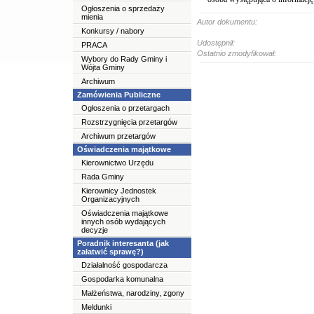
Ogłoszenia o sprzedaży
mienia
Autor dokumentu:
Konkursy / nabory
Udostępnił:
PRACA
Ostatnio zmodyfikował:
Wybory do Rady Gminy i
Wójta Gminy
Archiwum
Zamówienia Publiczne
Ogłoszenia o przetargach
Rozstrzygnięcia przetargów
Archiwum przetargów
Oświadczenia majątkowe
Kierownictwo Urzędu
Rada Gminy
Kierownicy Jednostek
Organizacyjnych
Oświadczenia majątkowe
innych osób wydających
decyzje
Poradnik interesanta (jak
załatwić sprawę?)
Działalność gospodarcza
Gospodarka komunalna
Małżeństwa, narodziny, zgony
Meldunki