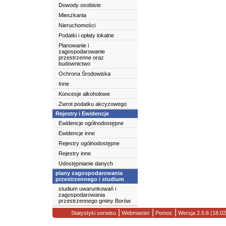
Dowody osobiste
Mieszkania
Nieruchomości
Podatki i opłaty lokalne
Planowanie i
zagospodarowanie
przestrzenne oraz
budownictwo
Ochrona Środowiska
Inne
Koncesje alkoholowe
Zwrot podatku akcyzowego
Rejestry i Ewidencje
Ewidencje ogólnodostępne
Ewidencje inne
Rejestry ogólnodostępne
Rejestry inne
Udostępnianie danych
plany zagospodarowania
przestrzennego i studium
studium uwarunkowań i
zagospodarowania
przestrzennego gminy Borów
|
|
|
Statystyki serwisu
Webmaster
Pomoc
Wersja 2.5.6 (18.0